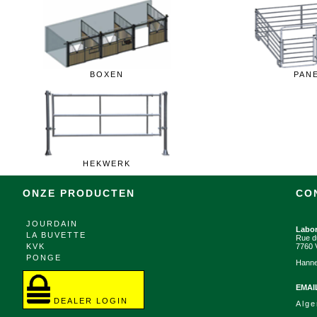
BOXEN
PAN
HEKWERK
ONZE PRODUCTEN
CO
JOURDAIN
Labo
LA BUVETTE
Rue d
KVK
7760 
PONGE
Hanne
EMAI
DEALER LOGIN
Alg