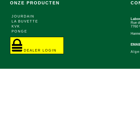
ONZE PRODUCTEN
CO
JOURDAIN
Labo
LA BUVETTE
Rue d
KVK
7760 
PONGE
Hanne
EMAI
DEALER LOGIN
Alg